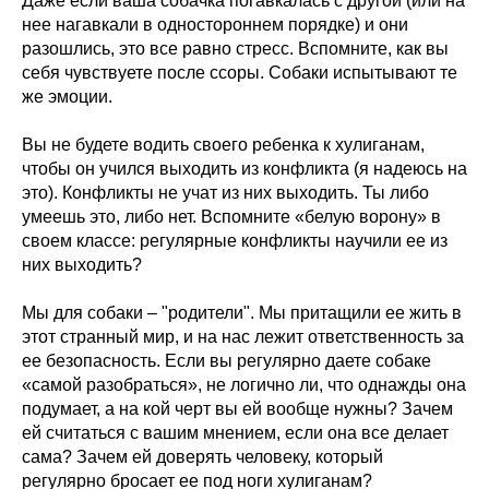
Даже если ваша собачка погавкалась с другой (или на
нее нагавкали в одностороннем порядке) и они
разошлись, это все равно стресс. Вспомните, как вы
себя чувствуете после ссоры. Собаки испытывают те
же эмоции.
Вы не будете водить своего ребенка к хулиганам,
чтобы он учился выходить из конфликта (я надеюсь на
это). Конфликты не учат из них выходить. Ты либо
умеешь это, либо нет. Вспомните «белую ворону» в
своем классе: регулярные конфликты научили ее из
них выходить?
Мы для собаки – "родители". Мы притащили ее жить в
этот странный мир, и на нас лежит ответственность за
ее безопасность. Если вы регулярно даете собаке
«самой разобраться», не логично ли, что однажды она
подумает, а на кой черт вы ей вообще нужны? Зачем
ей считаться с вашим мнением, если она все делает
сама? Зачем ей доверять человеку, который
регулярно бросает ее под ноги хулиганам?